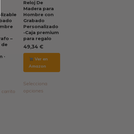
e
Reloj De
Madera para
lizable
Hombre con
abado
Grabado
ombre
Personalizado
-Caja premium
afo –
para regalo
 de
49,34
€
 ·
Ver en
Amazon
Selecciona
opciones
 carrito