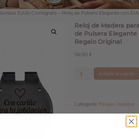
Hombre Estilo Cronógrafo – Reloj de Pulsera Elegante con Es
Reloj de Madera para
de Pulsera Elegante
Regalo Original
56,90
€
Añadir al carrito
Categoría:
Relojes Hombre