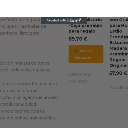
rio especial que destaca en
Reloj De
Reloj d
Hombre con
Madera
Grabado
Persona
erfecto tanto para el día a
Personalizado
con Gr
-Caja premium
para H
incluye un
estuche de
para regalo
Estilo
perfecto, listo para
Cronógr
89,70
€
Estuche
Madera
Ver en
Premium
Amazon
Regalo
do con madera de tonos
Original
 de cada reloj una pieza
57,90
€
Selecciona
opciones
sferas y un diseño moderno
Añadir al
ok, casual o formal.
ucho más ligero que un reloj
on total comodidad.
 una elegante caja de
n cumpleaños, aniversarios,