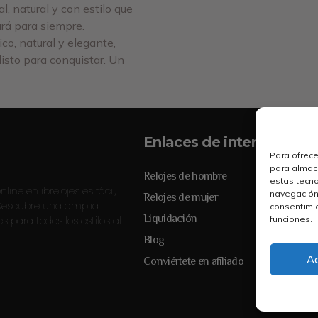
l, natural y con estilo que
rá para siempre.
co, natural y elegante,
sto para conquistar. Un
Enlaces de interés
Para ofrece
para almace
Relojes de hombre
estas tecn
line en ibrelojes es fácil,
navegación o
Relojes de mujer
 Descubre una amplia
consentimie
Liquidación
es para todos los estilos al
funciones.
Blog
A
Conviértete en afiliado