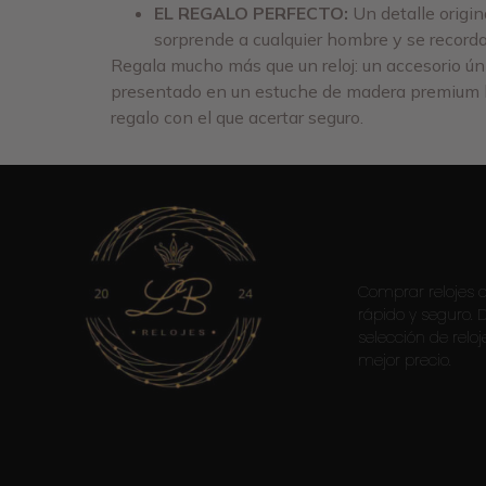
EL REGALO PERFECTO:
Un detalle origina
sorprende a cualquier hombre y se recorda
Regala mucho más que un reloj: un accesorio úni
presentado en un estuche de madera premium li
regalo con el que acertar seguro.
Comprar relojes on
rápido y seguro.
selección de reloj
mejor precio.