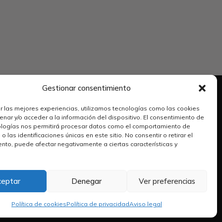
Gestionar consentimiento
Información legal
r las mejores experiencias, utilizamos tecnologías como las cookies
nar y/o acceder a la información del dispositivo. El consentimiento de
Aviso legal
ologías nos permitirá procesar datos como el comportamiento de
 las identificaciones únicas en este sitio. No consentir o retirar el
Política de privacidad
nto, puede afectar negativamente a ciertas características y
Política de cookies
Política de devoluciones
ceptar
Denegar
Ver preferencias
Política de envio
Términos y condiciones
Política de cookies
Política de privacidad
Aviso legal