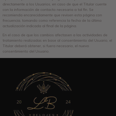
directamente a los Usuarios, en caso de que el Titular cuente
con la información de contacto necesaria a tal fin. Se
recomienda encarecidamente que revisen esta página con
frecuencia, tomando como referencia la fecha de la última
actualización indicada al final de la página.
En el caso de que los cambios afectasen a las actividades de
tratamiento realizadas en base al consentimiento del Usuario, el
Titular deberá obtener, si fuera necesario, el nuevo
consentimiento del Usuario.