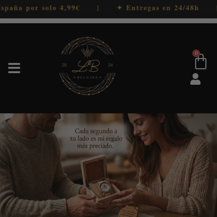
por solo 4,99€ | ✦ Entregas en 24/48h | ✦ En
0
Relojes de hombre
Relojes de mujer