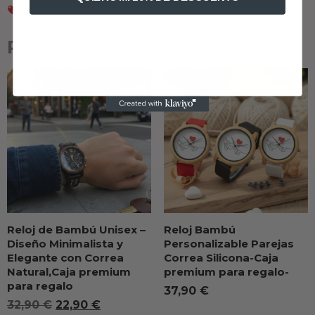
Perfecto para uso diario o ocasiones especiales
Productos relacionados
Reloj de Bambú Unisex –
Reloj Bambú
Diseño Minimalista y
Personalizable Parejas
Elegante con Correa
Correa Silicona-Caja
Natural,Caja premium
premium para regalo-
para regalo
37,90
€
32,90
€
22,90
€